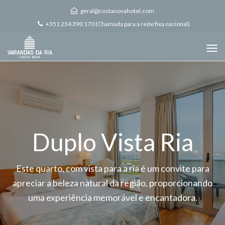
geral@costanovahotel.com
+351 234 390 170 (Chamada para a rede fixa nacional)
Tog
nav
Duplo Vista Ria
Este quarto, com vista para a ria é um convite para
apreciar a beleza natural da região, proporcionando
uma experiência memorável e encantadora.